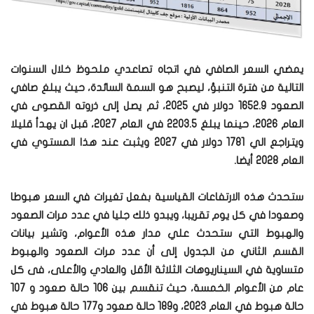
يمضي السعر الصافي في اتجاه تصاعدي ملحوظ خلال السنوات
التالية من فترة التنبؤ، ليصبح هو السمة السائدة، حيث يبلغ صافي
الصعود 1652.9 دولار في 2025، ثم يصل إلى ذروته القصوى في
العام 2026، حينما يبلغ 2203.5 في العام 2027، قبل ان يهدأ قليلا
ويتراجع الي 1781 دولار في 2027 ويثبت عند هذا المستوي في
العام 2028 أيضا.
ستحدث هذه الارتفاعات القياسية بفعل تغيرات في السعر هبوطا
وصعودا في كل يوم تقريبا، ويبدو ذلك جليا في عدد مرات الصعود
والهبوط التي ستحدث علي مدار هذه الأعوام، وتشير بيانات
القسم الثاني من الجدول إلى أن عدد مرات الصعود والهبوط
متساوية في السيناريوهات الثلاثة الأقل والعادي والأعلى، فى كل
عام من الأعوام الخمسة، حيث تنقسم بين 106 حالة صعود و 107
حالة هبوط في العام 2023، و189 حالة صعود و177 حالة هبوط في