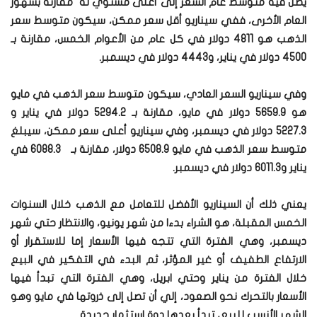
يصل فيه متوسط عام السعر إلى أعلى مستوي له مقارنة بشهور
العام الأخرى، ففي سيناريو أقل سعر ممكن، سيكون متوسط سعر
الذهب هو 4811 دولار في كل عام من الأعوام الخمس، مقارنة بـ
4500 دولار في يناير، و4443 دولار في ديسمبر.
وفي سيناريو السعر العادي، سيكون متوسط سعر الذهب في مايو
هو 5659.9 دولار في مايو، مقارنة بـ 5294.2 دولار في يناير و
5227.3 دولار في ديسمبر، وفي سيناريو أعلى سعر ممكن، سيبلغ
متوسط سعر الذهب في مايو 6508.9 دولار، مقارنة بـ 6088.3 في
يناير و6011.3 دولار في ديسمبر.
يعني ذلك أن السيناريو الأفضل للتعامل مع الذهب خلال السنوات
الخمس المقبلة، هو الشراء بدءا من شهر يونيو، والانتظار حتي شهر
ديسمبر، وهي الفترة التي تتجه فيها الأسعار إما للاستقرار أو
الارتفاع الطفيف أو غير المؤثر، ثم البدء في التفكير في البيع
خلال الفترة من يناير وحتي ابريل، وهي الفترة التي تبدأ فيها
الأسعار بالتحرك نحو الصعود، إلي أن تصل إلى ذروتها في مايو وهو
الشهر الأنسب للبيع، تبدأ بعدها دوة استثمار جديدة.