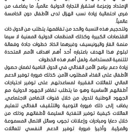
الإمتداد وزعزعة استقرار التجارة الدولية عالمياً، ما يضاعف من
فرص احتمالية زيادة نسب الهزال لدى الأطفال دون الخامسة
عالمياً.
ولتحجيم هذه النسبة والحد من تفاقمها، يتطلب من الدول ذات
الاقتصادات الكبيرة وكذلك المنظمات الدولية المعنية لا سيما
منمة الفار واليونيسيف وغيرهما اتخاذ خطوات جادة وفعالة
لبلوغ هذا الهدف باعتباره أحد أهم اهداف الأمم المتحدة
للتنمية المستدامة، ولعل أهم هذه الخطوات
زيادة دعم برامج الأمن الغذائي في الدول النامية لضمان حصول
الأطفال على الغذاء المطلوب الآمن. كذلك ضرورة توفير الدعم
المالي للعائلات الفقيرة لمساعدتهم على توفير احتياجات
أطفالهم الأساسية وهو ما يتطلب تضافر الجهود الدولية مع
الجهود الوطنية للدول من خلال قنوات التضامن الاجتماعي.
يضاف إلى ذلك ضرورة التوعية والتثقيف الغذائي لتعليم
العائلات كيفية توفير التغذية السليمة لأطفالهم وذلك من
خلال دعايا ومبادرات وإعلانات تجوب وسائل الاتصال المسموعة
والمرئية. وأخيرا ضرورة توفير الدعم النفسي للعائلات