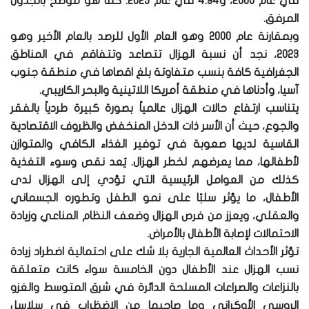
في عام 2000، و4.94 في عام 2023. كما هو موضح بالجدول
المرفق.
وبمقارنة عام 2000 وهو العام الأول للرصد بالعام الأخير وهو
2023، نجد أن نسبة الهزال تتصاعد وتتفاقم في المناطق
الجغرافية كافة بنسب متفاوتة بلغ اقصاها في منطقة جنوب
آسيا، وأدناها في منطقة أمريكا اللاتينية والبحر الكاريبي.
يتناسب ارتفاع حالات الهزال عالمياً بصورة كبيرة طردياً بالفقر
والجوع، حيث أن الأسر ذات الدخل المنخفض والظروف الاقتصادية
القاسية لديها صعوبة في توفير الغذاء الكافي والمتوازن
لأطفالها، مما يعرضهم لخطر الهزال. يُعد نقص وسوء التغذية
كذلك من العوامل الرئيسية التي تؤدي إلى الهزال لدى
الأطفال، ما يؤثر سلبًا على نمو الطفل وتطوره الجسماني
والعقلي، ويعزز من فرص الهزال وضعف النظام المناعي وزيادة
الاحتمالات لإصابة الأطفال بالأمراض.
تؤثر الأحداث العالمية الجارية بلا شك على احتمالية اضطراد زيادة
نسب الهزال عند الأطفال دون الخامسة سواء كانت متعلقة
بالنزاعات والصراعات المسلحة الدائرة في شرق المتوسط والغزو
الروسي الأوكراني وما صاحبها من الاضظراب في سلاسل