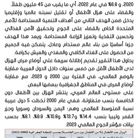
2020، و 6.8% في عام 2022، أي ما يقرب من 45 مليون طفلاً.
والقضاء على هزال الأطفال أو تقليل نسبته عالميا وإقليميا
يدخل ضمن الهدف الثاني من أهداف التنمية المستدامة للأمم
المتحدة الخاص بالقضاء على الجوع وتحقيق الأمن الغذائي
وتحسين التغذية وتعزيز الزراعة المستدامة. ويعد هذا الهدف
جزءًا أساسيًا من بناء عالم مستدام وعادل، يتمكن فيه الجميع
من الحصول على الغذاء الكافي والمغذي والعيش بكرامة.
يحاول هذا التقرير تقديم إطلالة سريعة علي أوضاع مرض الهزال
لدى الأطفال الأقل من خمس سنوات داخل الدول العربية مقارنة
بالوضع العالمي، في الفترة بين 2000 و 2023، مع مقارنة
أوضاع المرض في المناطق الجغرافية ببعضها البعض.
على مستوى العالم العربي، ينتشر الهزال بين الأطفال دون
الخامسة بنسب متفاوتة، ففي عام 2000 تخطت 5 دول عربية
نسبة المتوسط العالمي وهم؛ اليمن والسودان وسوريا وجزر
القمر وليبيا بنسب 14.4% و13.7% و10.8%، 9.9%، 8.1%. بحسب
بيانات مؤشر الجوع العالمي 2023.