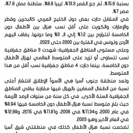
بسنبة 15.6%، ثم جزر القمر 13.3%، ليبيا 8.8%، سلطنة عمان 7.8%،
مصر 7%.
في المقابل حازت بعض دول الخليج العربي كالبحرين وقطر
والإمارات والكويت على أقل نسب هزال بين الأطفال دون
الخامسة لتتراوح بين 1.2% إلي الـ 3% وما دونها، يضاف اليهم
الأردن وتونس في الفترة بين 2000 حتى 2023.
وعلى مستوى المناطق الجغرافية؛ شهدت 3 مناطق جغرافية
نسب تتساوى أو تزيد على المتوسط العالمي لهزال الأطفال
دون الخامسة، بينما حازت 4 مناطق جغرافية نسب أقل من هذا
المتوسط.
وتعد منطقة جنوب آسيا هي الأسوأ الإطلاق لانتشار أعلى
نسبة من الطفال المصابين بالهزال فيها مقارنة بباقي المناطق
الجغرافية الستة الأخرى، في كل سنة من سنوات الرصد الأربعة
حيث بلغ متوسط نسبة هزال الأطفال دون الخامسة فيها 8.94%
في عام 2000، و11.34% في 2008، و11.81% في 2015، و12.89%
في العام الأخير وهو 2023.
تضخمت نسبة هزال الأطفال كذلك في منطقتي شرق آسيا