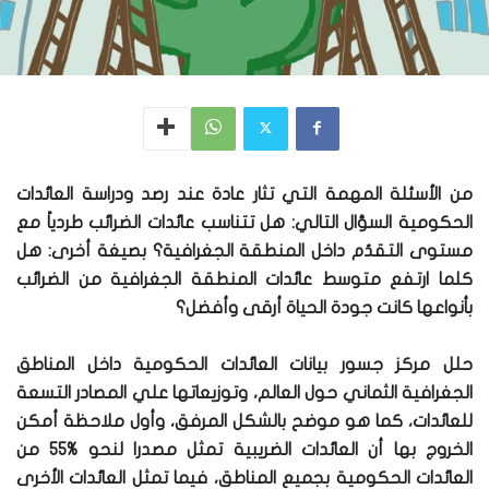
من الأسئلة المهمة التي تثار عادة عند رصد ودراسة العائدات
الحكومية السؤال التالي: هل تتناسب عائدات الضرائب طردياً مع
مستوى التقدُم داخل المنطقة الجغرافية؟ بصيغة أخرى: هل
كلما ارتفع متوسط عائدات المنطقة الجغرافية من الضرائب
بأنواعها كانت جودة الحياة أرقى وأفضل؟
حلل مركز جسور بيانات العائدات الحكومية داخل المناطق
الجغرافية الثماني حول العالم، وتوزيعاتها علي المصادر التسعة
للعائدات، كما هو موضح بالشكل المرفق، وأول ملاحظة أمكن
الخروج بها أن العائدات الضريبية تمثل مصدرا لنحو %55 من
العائدات الحكومية بجميع المناطق، فيما تمثل العائدات الأخرى