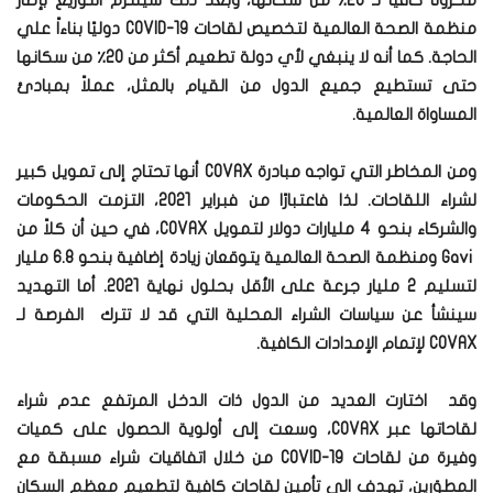
مخزونًا كافيًا لـ 20٪ من سكانها، وبعد ذلك سيلتزم التوزيع بإطار
منظمة الصحة العالمية لتخصيص لقاحات COVID-19 دوليًا بناءاً علي
الحاجة. كما أنه لا ينبغي لأي دولة تطعيم أكثر من 20٪ من سكانها
حتى تستطيع جميع الدول من القيام بالمثل، عملاً بمبادئ
المساواة العالمية.
ومن المخاطر التي تواجه مبادرة COVAX أنها تحتاج إلى تمويل كبير
لشراء اللقاحات. لذا فاعتبارًا من فبراير 2021، التزمت الحكومات
والشركاء بنحو 4 مليارات دولار لتمويل COVAX، في حين أن كلاً من
Gavi ومنظمة الصحة العالمية يتوقعان زيادة إضافية بنحو 6.8 مليار
لتسليم 2 مليار جرعة على الأقل بحلول نهاية 2021. أما التهديد
سينشأ عن سياسات الشراء المحلية التي قد لا تترك الفرصة لـ
COVAX لإتمام الإمدادات الكافية.
وقد اختارت العديد من الدول ذات الدخل المرتفع عدم شراء
لقاحاتها عبر COVAX، وسعت إلى أولوية الحصول على كميات
وفيرة من لقاحات COVID-19 من خلال اتفاقيات شراء مسبقة مع
المطوَرين، تهدف الي تأمين لقاحات كافية لتطعيم معظم السكان