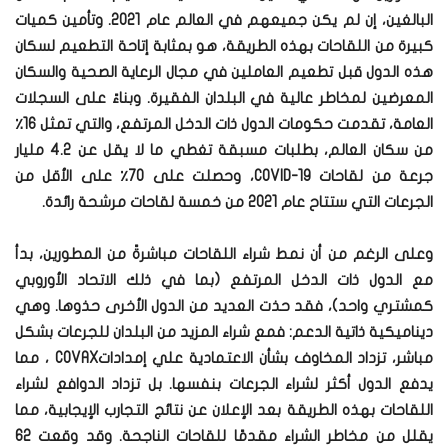
البالغين، إن لم يكن جميعهم في العالم عام 2021. وتأمين كميات
كبيرة من اللقاحات بهذه الطريقة، هو بمثابة إتاحة التطعيم لسكان
هذه الدول قبل تطعيم العاملين في مجال الرعاية الصحية والسكان
المعرضين لمخاطر عالية في البلدان الفقيرة. وبناءً على السجلات
العامة، تقدمت حكومات الدول ذات الدخل المرتفع، والتي تمثل 16٪
من سكان العالم، بطلبات مسبقة تغطي ما لا يقل عن 4.2 مليار
جرعة من لقاحات COVID-19، وحصلت على 70٪ على الأقل من
الجرعات التي ستتاح عام 2021 من خمسة لقاحات مرشحة رائدة.
وعلى الرغم من أن نمط شراء اللقاحات مباشرةً من المطورين، بدأ
مع الدول ذات الدخل المرتفع (بما في ذلك الاتحاد الأوروبي
كمشتري واحد)، فقد حذت العديد من الدول الأخرى حذوها. وهي
ديناميكية ذاتية الدعم: فمع شراء المزيد من البلدان للجرعات بشكل
مباشر، تزداد المخاوف بشأن الاعتمادية علي إمداداتCOVAX ، مما
يدفع الدول أكثر لشراء الجرعات بنفسها. بل تزداد الدوافع لشراء
اللقاحات بهذه الطريقة بعد الإعلان عن نتائج التجارب الإيجابية، مما
يقلل من مخاطر الشراء مقدمًا للقاحات الناجحة. وقد وقعت 62