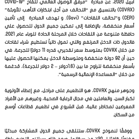
أبريل 2020، عن مبادرة “مرفق الوصول العالمي للقاح COVID-19”
(COVAX) بالتنسيق مع “التحالف من أجل ابتكارات التأهب للأوبئة”
(CEPI) و”تحالف اللقاحات” (Gavi). و تهدف المبادرة إلى تأمين
أسعار منخفضة، بالإضافة إلى تمكين جميع الدول للحصول علي
حافظة متنوعة من اللقاحات خلال المرحلة الحادة للوباء عام 2021.
فالدول ذات الدخل المرتفع والتي تمول ذاتياً تستطيع شراء لقاحات
من خلال COVAX بمتوسط ​​سعر تقديري قدره 11 دولارًا للجرعة، في
حين أن 92 دولة منخفضة ومتوسطة الدخل يمكنها الحصول عليها
بأسعار منخفضة تتراوح ما بين (1.6دولار – 2 دولار للجرعة)، مُدعَمة
من خلال “المساعدة الإنمائية الرسمية”.
وجوهر منهج COVAX، هو التطعيم على مراحل، مع إعطاء الأولوية
لكبار السن، والعاملين في مجال الرعاية الصحية، وغيرهم من الأفراد
المعرضين لمخاطر عالية، قبل الشروع في تطعيم قطاعات أوسع
من السكان.
ووفقًا لنموذج COVAX، ستتلقى جميع الدول المشاركة مبدئيًا