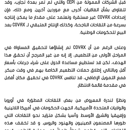
قبل الشركات الممولة من CEPI والتي لم تمر بعدة تجارب، وقد
تتفاوض بشأن اتفاقيات أخرى مع موردين آخرين. ومع ذلك، فإن
إمدادات COVAX غير مستقرة وتعتمد على مقدار ما يمكن إنتاجه
بسرعة من اللقاحات الناجحة، وكذلك الإنتاج المتبقي لـ COVAX بعد
البيع للحكومات الوطنية.
وعلى الرغم من أن COVAX تم إنشاؤها لتحقيق المساواة في
المراحل الأولى من التطعيم، إلا إنه من غير المرجح أن تحقق هذا
الهدف، لكن قد تستطيع مساعدة الدول على شراء جرعات بأسعار
أقل وبالتالي إطلاق حملات التطعيم الخاصة بهم في وقت مبكر.
فمع التمويل الإضافي، قد تنافس COVAX في تحقيق مكان أفضل
في مقدمة قائمة الانتظار.
ونظرًا لندرة المعروض من بعض اللقاحات المطوَرة في أوروبا
والولايات المتحدة الأمريكية، اتجهت الحكومات في أمريكا اللاتينية
وإفريقيا والشرق الأوسط وآسيا بشكل متزايد نحو اللقاحات التي
طورها المصنعون الصينيون والهنود والروس. و قد تخفف هذه