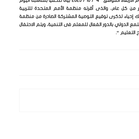
أصدر الجهاز المركزي للتعبئة العامة والإحصاء، اليوم الأربعاء الموافق 4 / 10 / 2023 بياناً صحفيا بمناسبة اليوم
معلم الذى يحتفل به يوم 5 أكتوبر من كل عام، والذى أقرته منظمة الأمم المتحدة للتربية
ة والعلوم (اليونسكو) منذ عام 1994، وذلك إحياء لذكرى توقيع التوصية المشتركة الصادرة من منظمة
تمع الدولي بالدور الفعال للمعلم فى التنمية، ويتم الاحتفال