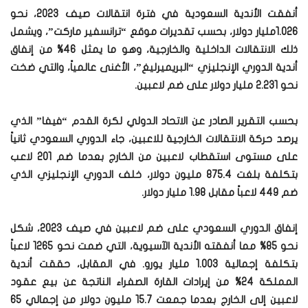
أنفقت الأندية السعودية في فترة انتقالات صيف 2023، نحو
1.026مليار دولار، بحسب تقديرات موقع “ترانسفير ماركت”، ويشمل
ذلك الانتقالات الداخلية والخارجية، وهو ما يمثل 46% من إنفاق
أندية الدوري الإنجليزي “البريميرليغ”، الأغنى عالمياً، والتي ضخت
نحو 2.231 مليار دولار على ضم لاعبين.
بحسب التقرير الصادر عن الاتحاد الدولي لكرة القدم “فيفا” الذي
يرصد حركة الانتقالات الخارجية للاعبين، جاء الدوري السعودي ثانياً
على مستوى استقطاب لاعبين من الخارج بعدما ضم 201 لاعب
بتكلفة بلغت 875.4 مليون دولار، خلف الدوري الإنجليزي الذي
ضم 449 لاعباً مقابل 1.98 مليار دولار.
إنفاق الدوري السعودي على ضم لاعبين في صيف 2023، شكل
نحو 85% مما أنفقته الأندية الآسيوية، التي ضمت نحو 1265 لاعباً
بتكلفة إجمالية 1.003 مليار يورو. في المقابل، حققت أندية
المملكة 24% من إيرادات القارة الصفراء الناتجة عن بيع عقود
لاعبين إلى الخارج بعدما جمعت 15.7 مليون دولار من إجمالي 65