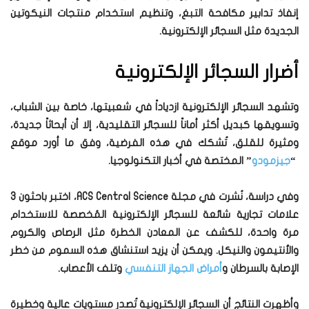
إنفاذ تدابير مكافحة التبغ، وتنظيم استخدام منتجات النيكوتين
الجديدة مثل السجائر الإلكترونية.
أضرار السجائر الإلكترونية
وتشهد السجائر الإلكترونية ازدياداً في شعبيتها، خاصة بين الشباب،
وتسويقها كبديل أكثر أماناً للسجائر التقليدية، إلا أن أبحاثاً جديدة،
ومثيرة للقلق، تُشكك في هذه الفرضية، وفق ما أورد موقع
“
جيزمودو
” المختصة في أخبار التكنولوجيا.
وفي دراسة، نُشرت في مجلة ACS Central Science، اختبر باحثون 3
علامات تجارية شائعة للسجائر الإلكترونية المُخصصة للاستخدام
مرة واحدة، للكشف عن المعادن الخطرة مثل الرصاص والكروم
والأنتيمون والنيكل. ويمكن أن يزيد استنشاق هذه السموم من خطر
الإصابة بالسرطان و
أمراض الجهاز التنفسي
وتلف الأعصاب.
وأظهرت النتائج أن السجائر الإلكترونية تُصدر مستويات عالية وخطيرة