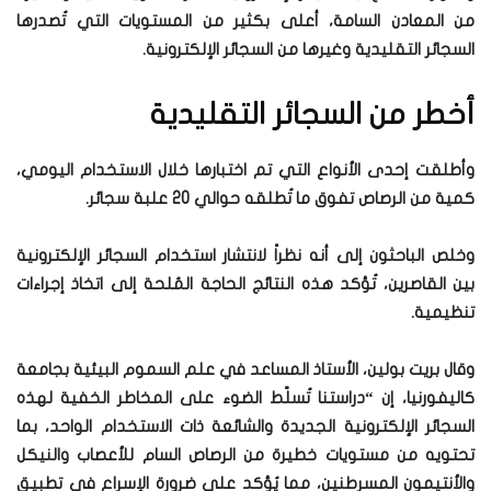
من المعادن السامة، أعلى بكثير من المستويات التي تُصدرها
السجائر التقليدية وغيرها من السجائر الإلكترونية.
أخطر من السجائر التقليدية
وأطلقت إحدى الأنواع التي تم اختبارها خلال الاستخدام اليومي،
كمية من الرصاص تفوق ما تُطلقه حوالي 20 علبة سجائر.
وخلص الباحثون إلى أنه نظراً لانتشار استخدام السجائر الإلكترونية
بين القاصرين، تُؤكد هذه النتائج الحاجة المُلحة إلى اتخاذ إجراءات
تنظيمية.
وقال بريت بولين، الأستاذ المساعد في علم السموم البيئية بجامعة
كاليفورنيا، إن “دراستنا تُسلّط الضوء على المخاطر الخفية لهذه
السجائر الإلكترونية الجديدة والشائعة ذات الاستخدام الواحد، بما
تحتويه من مستويات خطيرة من الرصاص السام للأعصاب والنيكل
والأنتيمون المسرطنين، مما يُؤكد على ضرورة الإسراع في تطبيق