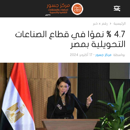
الرئيسية
رقم x خبر
4.7 % نموًا في قطاع الصناعات
التحويلية بمصر
بواسطة
مركز جسور
-
17 أكتوبر 2024