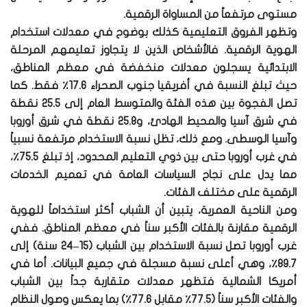
مستوى مرتفعاً من المساواة الرقمية.
وتظهر الفروق التعليمية كذلك بوضوح في معدلات استخدام
الهوية الرقمية. فالأشخاص الذين لا يتجاوز تعليمهم المرحلة
الابتدائية يسجلون معدلات منخفضة في معظم المناطق،
حيث تبلغ النسبة في أفريقيا جنوب الصحراء 17.6٪ فقط. كما
تصل الفجوة بين هذه الفئة والمتوسط العام إلى 25.5 نقطة
في شرق آسيا والمحيط الهادئ، و25.8 نقطة في شرق أوروبا
وآسيا الوسطى. ومع ذلك، تظل نسبة الاستخدام مرتفعة نسبياً
في غرب أوروبا حتى بين ذوي التعليم المحدود، إذ تبلغ 75.5٪،
مما يدل على نجاح السياسات العامة في تعميم الخدمات
الرقمية على مختلف الفئات.
ومن الناحية العمرية، يتبين أن الشباب أكثر استخداماً للهوية
الرقمية مقارنة بالفئات الأكبر سناً في معظم المناطق. ففي
غرب أوروبا تصل نسبة الاستخدام بين الشباب (15–24 سنة) إلى
89.7٪، وهي أعلى نسبة مسجلة في جميع البيانات. أما في
أمريكا الشمالية فتظهر معدلات متقاربة جداً بين الشباب
والفئات الأكبر سناً (77.5٪ مقابل 77.6٪) بما يعكس وصول النظام