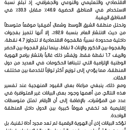
الاقتصادي والتعليمي والنوعي والجغرافي، إذ تبلغ نسبة
الاستخدام في المناطق الحضرية 46.9٪ مقابل 33.3٪ في
المناطق الريفية.
وتحتل منطقة الشرق الأوسط وشمال أفريقيا موقعاً متوسطاً
من حيث الانتشار العام بنسبة 62.9٪، إلا أنها تتميز بفجوات
داخلية محدودة نسبياً؛ فالفجوة الاقتصادية لا تتجاوز 4.7 نقطة،
والفجوة بين الذكور والإناث 3 نقاط، بينما تبلغ الفجوة بين الحضر
والريف 1.7 نقطة فقط. ويُفسَّر ذلك غالباً بانتشار برامج الهوية
الوطنية الإلزامية التي تتبناها الحكومات في العديد من دول
المنطقة، مما يؤدي إلى توزيع أكثر توازناً للخدمة بين مختلف
الفئات.
ومع ذلك، ينبغي مراعاة بعض القيود المنهجية عند تفسير
هذه النتائج، من أهمها وجود بعض البيانات غير المتوافرة في
عدد من المؤشرات، بالإضافة إلى أن الأرقام تمثل متوسطات
إقليمية قد تخفي فروقاً كبيرة بين الدول داخل المنطقة
الواحدة.
تؤكد البيانات إذن أن الهوية الرقمية لم تعد مجرد أداة تقنية، بل