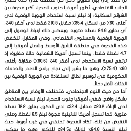
بل تمتد إلى بيان الفروق داخل كل منطقة على حدة ففي
الجانب الاقتصادي، تُظهر أفريقيا جنوب الصحراء أكبر فجوة بين
الشرائح السكانية؛ إذ تبلغ نسبة استخدام الهوية الرقمية لدى
أغنى 60٪ من السكان 35.4٪ مقابل 10.8٪ فقط لدى أفقر 40٪،
أي بفارق 24.6 نقطة مئوية. ويعكس ذلك ارتباط الوصول إلى
الهوية الرقمية بالمستوى الاقتصادي. وفي المقابل، تنخفض
هذه الفجوة في منطقة الشرق الأوسط وشمال أفريقيا إلى
4.7 نقطة فقط، بينما تسجل أمريكا الشمالية حالة مغايرة؛ إذ
ترتفع نسبة الاستخدام لدى أفقر 40٪ (80.6٪) مقارنة بأغنى
60٪ (75.4٪)، وهو ما يشير إلى نجاح برامج الدعم والخدمات
الحكومية في توسيع نطاق الاستفادة من الهوية الرقمية بين
الفئات الأقل دخلاً.
أما من حيث النوع الاجتماعي، فتختلف الأوضاع بين المناطق
بشكل واضح. ففي أفريقيا جنوب الصحراء تبلغ نسبة الاستخدام
لدى الإناث 20.2٪ مقابل 32.4٪ لدى الذكور، بفارق 12.2 نقطة
مئوية. كما تسجل أمريكا اللاتينية فجوة تبلغ 8.5 نقطة. وعلى
النقيض من ذلك، تكاد الفجوة تختفي في غرب أوروبا، حيث
تبلغ النسبة 84.6٪ للإناث و84.5٪ للذكور، وهو ما يعكس