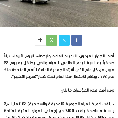
أصدر الجهاز المركزي للتعبئة العامة والإحصاء، اليوم الأربعاء، بياناً
صحفياً بمناسبة اليوم العالمي للمياه والذي يحتفل به يوم 22
مارس من كل عام الذي أقرته الجمعية العامة للأمم المتحدة منذ
عام 1992، ويقام الاحتفال هذا العام تحت شعار”تسريع التغيير”.
ومن أهم هذه المؤشرات ما يلي:
• بلغت كمية المياه الجوفية (العميقة والسطحية) 8.83 مليار م3
بنسبة مساهمة بلغت 10.9% من إجمالي الموارد المائية المتاحة
عام 2022، مقابل 10.85 مليار م3 بنسبة مساهمة بلغت 13.3% من