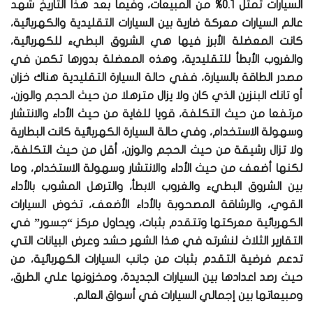
السيارات تمثل 0.1% من المبيعات، وفيما بعد هذا التاريخ شهد
عالم السيارات معركة ضارية بين السيارات التقليدية والكهربائية،
كانت المعضلة الأبرز فيها هي الشروق البطيء للكهربائية،
والغروب الأبطأ للتقليدية، وهذه المعضلة بدورها تكمن في
مصدر الطاقة بالسيارة، ففي حالة السيارة التقليدية هناك خزان
أو تانك البنزين الذي كان ولا يزال مترهلا من حيث الحجم والوزن،
مرتفعا من حيث التكلفة، قويا للغاية من حيث الأداء والانتشار
وسهولة الاستخدام، وفي حالة السيارة الكهربائية كانت البطارية
ولا تزال رشيقة من حيث الحجم والوزن، أقل من حيث التكلفة،
لكنها أضعف من حيث الأداء والانتشار وسهولة الاستخدام، وما
بين الشروق البطيء والغروب الابطأ، والترهل المشوب بالأداء
القوي، والرشاقة المصحوبة بالأداء الأضعف، تخوض السيارات
الكهربائية معركتها وتتقدم بثبات، ويحاول مركز “جسور” في
التقارير الثلاث لنشرته في هذا الشهر حشد وعرض البيانات التي
تدعم فرضية التقدم بثبات من جانب السيارات الكهربائية، من
حيث رصد اعدادها بين السيارات الجديدة، ومخزونها علي الطرق،
ومبيعاتها بين إجمالي السيارات في أسواق العالم.