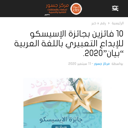
الرئيسية
رقم x خبر
10 فائزين بجائزة الإسيسكو
للإبداع التعبيري باللغة العربية
“بيان”2020.
بواسطة
مركز جسور
-
11 سبتمبر 2020