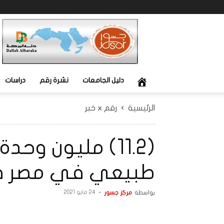
جسور
دليل الجامعات
نشرة رقم
دراسات
الرئيسية
رقم x خبر
(11.2) مليون وح
طبيعي في مصر في آخر 
بواسطة
مركز جسور
-
24 مايو 2021