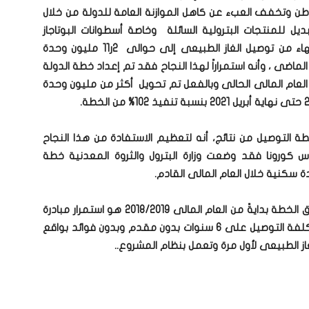
طن وتخفف العبء عن كاهل الموازنة العامة للدولة من خلال
ل للمنتجات البترولية السائلة وخاصة أسطوانات البوتاجاز
المدعومة حتى الآن، مشيراً إلى أنه قد تم الانتهاء من توصيل الغاز الطبيعى إلى حوالى 2ر11 مليون وحدة
ماضى ، وأنه استمراراً لهذا النجاح فقد تم إعداد خطة الدولة
لعام المالى الحالى وبالفعل تم تحويل أكثر من مليون وحدة
ة التوصيل من نتائج، أنه لتعظيم الاستفادة من هذا النجاح
س كورونا فقد وضعت وزارة البترول والثروة المعدنية خطة
ومن الجدير بالذكر أنه من أهم عوامل نجاح تحقيق الخطة بدايةً من العام المالى 2018/2019 هو استمرار مبادرة
وزارة البترول فى تقسيط مساهمة العملاء فى تكلفة التوصيل على 6 سنوات بدون مقدم وبدون فوائد بواقع