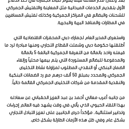
بعد وعلى مدار الساعة فيما يقوم ضباط الجمارك في خط الدفاع
الأول بتقديم الخدمات الميدانية مثل المعاينة والتفتيش الجمركي
للشحنات والبضائع في المراكز الجمركية وكذلك تفتيش المسافرين
في المطارات والمنافذ البرية والبحرية.
واستعرض المدير العام لجمارك دبي المحفزات الاقتصادية التي
أطلقتها حكومة دبي وشملت القطاع التجاري ومنها مبادرة لرد ما
قيمته واحد بالمائة من التعرفة الجمركية البالغة 5 بالمائة
والمدفوعة للبضائع المستوردة التي يتم بيعها محلياً وإلغاء
الضمان البنكي أو النقدي المطلوب لمزاولة نشاط التخليص
الجمركي والمحدد بمبلغ 50 ألف درهم مع رد الضمانات البنكية
والنقدية المقدمة من شركات التخليص الجمركي القائمة حالياً.
من جانبه أعرب معالي أحمد بن عبد العزيز الحقباني عن سعادته
بهذا اللقاء الحيوي الذي يأتي في وقت يشهد فيه العالم إجراءات
وتدابير استثنائية.. مؤكداً حرص الجانبين على تعزيز التبادل التجاري
بشكل عام وفي ظل هذه الأزمات الطارئة بشكل خاص.