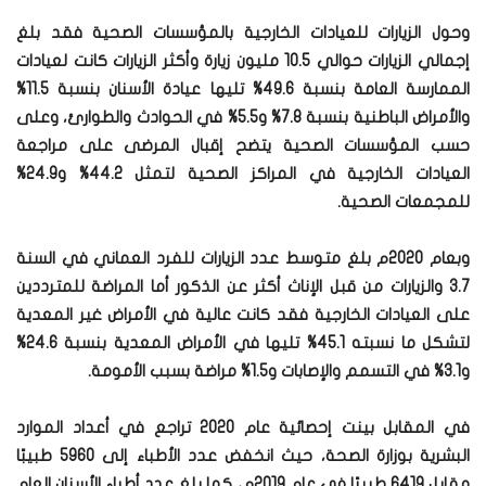
وحول الزيارات للعيادات الخارجية بالمؤسسات الصحية فقد بلغ
إجمالي الزيارات حوالي 10.5 مليون زيارة وأكثر الزيارات كانت لعيادات
الممارسة العامة بنسبة 49.6% تليها عيادة الأسنان بنسبة 11.5%
والأمراض الباطنية بنسبة 7.8% و5.5% في الحوادث والطوارئ، وعلى
حسب المؤسسات الصحية يتضح إقبال المرضى على مراجعة
العيادات الخارجية في المراكز الصحية لتمثل 44.2% و24.9%
للمجمعات الصحية.
وبعام 2020م بلغ متوسط عدد الزيارات للفرد العماني في السنة
3.7 والزيارات من قبل الإناث أكثر عن الذكور أما المراضة للمترددين
على العيادات الخارجية فقد كانت عالية في الأمراض غير المعدية
لتشكل ما نسبته 45.1% تليها في الأمراض المعدية بنسبة 24.6%
و3.1% في التسمم والإصابات و1.5% مراضة بسبب الأمومة.
في المقابل بينت إحصائية عام 2020 تراجع في أعداد الموارد
البشرية بوزارة الصحة، حيث انخفض عدد الأطباء إلى 5960 طبيبًا
مقابل 6419 طبيبًا في عام 2019م، كما بلغ عدد أطباء الأسنان العام