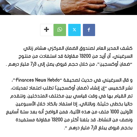
كشف المدير العام لصندوق الضمان المركزي هشام زناتي
السرغيني، أن أزيد من 13200 مقاولة قد استفادت من منتوج
“ضمان أوكسجين”، من خلال حجم قروض يصل إلى 3ر7 مليار درهم .
و قال السرغيني في حديث لصحيفة “Finances News Hebdo”،
نشر الخميس “إن إنشاء (ضمان أوكسجين) تطلب اعتماد تعديلات،
تم القيام بها في وقت قياسي بين مختلف المتدخلين. ونتقدم
حاليا بخطى حثيثة. وبالتالي، إذا استفاد بالكاد خلال الأسبوعين
الأولين 1000 ملف من هذه الآلية، فمن الواضح أنه بعد ستة أسابيع
ونصف من النشاط، قد بلغنا أكثر من 13200 مقاولة مستفيدة
بحجم قروض يبلغ 3ر7 مليار درهم “.