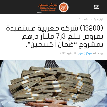
الرئيسية
رقم x خبر
(13200) شركة مغربية مستفيدة
بقروض تبلغ 3ر7 مليار درهم
بمشروع “ضمان أكسجين”.
بواسطة
مركز جسور
-
6 يونيو 2020