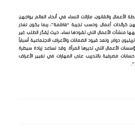
طة الأعمال والقانون، مازالت النساء في أنحاء العالم يواجهن
ن كرائدات أعمال. وحسب تجربة “فاطمة”، ربما يكون تعذر
ها منشآت الأعمال التي تقودها نساء، حيث يُقدَّر الطلب غير
مُلبَّى على الائتمان من هذه المنشآت بنحو 1.7 تريليون دولار. وتعد قيود الضمانات والأعراف الاجتماعية أسباباً
سسات الأعمال التي تديرها المرأة. وقد تساعد زيادة سيطرة
حسابات مصرفية بالتدريب على المهارات في تغيير الأعراف
.