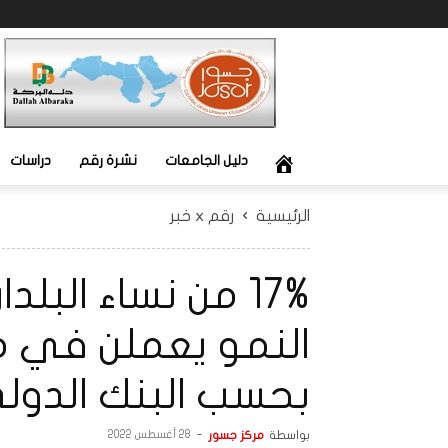
جسور
دليل الجامعات
نشرة رقم
دراسات
الرئيسية
رقم x خبر
17% من نساء ال
النمو يعملن في مج
بحسب البنك الدول
بواسطة
مركز جسور
-
28 أغسطس 2022