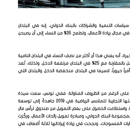
ياسات التنمية والشراكات بالبنك الدولي، إنه في البلدان
منخفضة ومتوسطة الدخل، يعمل 17% من النساء في مجال ريادة الأعمال، وتطمح 35% من النساء إلى أن يصبحن
ة، أنه يعني هذا أن أكثر من نصف النساء في البلدان النامية
يعتبرن ريادة الأعمال طريقاً لتحقيق مستقبل أفضل بالمقارنة مع 25% في البلدان مرتفعة الدخل. ولذلك، تُعد
اً حيوياً، لاسيما في البلدان منخفضة الدخل والبلدان التي
 على الرغم من الظروف المناوئة. ففي تونس، سعت سيدة
الأعمال “فاطمة بنت سلطان” التي أطلقت علامتها التجارية للملابس الرياضية في 2019 جاهدةً إلى توسعة
حة. واستطاعت الحصول على بعض التمويل من صندوق لرأس مال
مجموعة البنك الدولي، ومبادرة تمويل رائدات الأعمال، وركَّزت
ايات المنسوجات، ونجحت في زيادة إيراداتها ثلاثة أضعاف في