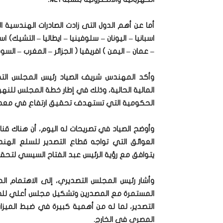
أما عن أهم الدول التى زادت الصادرات الهندسية الي
اسبانيا – اليونان – سلوفينيا – ايطاليا – التشيك) 
– عمان – اليمن ) افريقيا ( الجزائر – المغرب – السود
وأكد المهندس شريف الصياد رئيس المجلس التص
المالية الحالية، وذلك في إطار خطة المجلس للنهو
الحكومية التي تستهدف تحقيق ارتفاع في معدلات التصدير بنسبة 10 إلي 15% وف
وأوضح الصياد في تصريحات له اليوم، أن هناك قناة
العوائق التي تواجه قطاع التصدير للسلع الهند
يتوافق مع رؤية الرئيس عبد الفتاح السيسي لتحق
وأشار رئيس المجلس التصديري، إلى الاهتمام ال
المستمرة مع المصدرين وتشكيل مجلس أعلي للص
التصدير، لما له من أهمية كبيرة في ضبط الميزان 
المصري في الخارج.