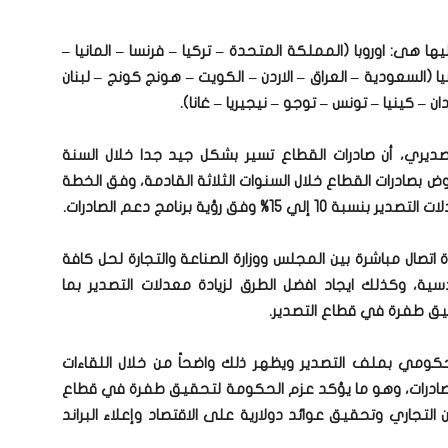
ها هى: اوروبا (المملكة المتحدة – تركيا – فرنسا – المانيا –
اسيا (السعودية – العراق – الاردن – الكويت – هونج كونج – لبنان
ان – كينيا – تونس – توجو – نيجيريا – غانا).
ديري، أن صادرات القطاع تسير بشكل جيد جدا خلال السنة
ض بصادرات القطاع خلال السنوات الثلاثة القادمة، وفق الخطة
ق رؤية برنامج دعم الصادرات.
 اتصال مباشرة بين المجلس ووزارة الصناعة والتجارة لحل كافة
سية، وكذلك ايجاد افضل الطرق لزيادة معدلات التصدير بما
يق طفرة في قطاع التصدير.
حكومي بملف التصدير ويظهر ذلك واضحاً من خلال اللقاءات
ادرات، وهو ما يؤكد عزم الحكومة لتحقيق طفرة في قطاع
التجاري وتحقيق عوائد دولارية على الاقتصاد وإعلاء البراند