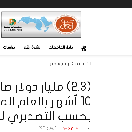
جسور
دليل الجامعات
نشرة رقم
دراسات
الرئيسية
رقم x خبر
(2.3) مليار دولا
بحسب التصديري لل
بواسطة
مركز جسور
-
1 يونيو 2021