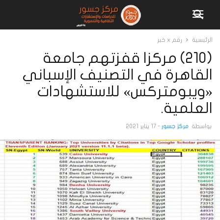
الرئيسية
رقم x خبر
(210) مركزا قفزتهم جامعة
القاهرة في التصنيف الإسباني
«ويبومتركس» للاستشهادات
العلمية.
بواسطة
مركز جسور
-
17 يناير 2021