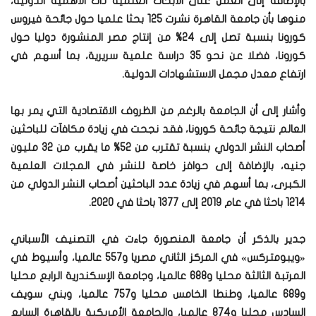
بالإضافة إلى العمل على الأبحاث العلمية ذات الأهمية الدولية،
منوها بأن جامعة القاهرة نشرت 125 بحثا علميا حول جائحة فيروس
كورونا بنسبة تصل إلى 24% من إنتاج مصر المنشورة دوليا حول
كورونا، فضلا عن نحو 35 دراسة علمية سريرية، بما أسهم في
ارتفاع معدل مجمل الاستشهادات الدولية.
وأشار إلى أن الجامعة بالرغم من الظروف الاقتصادية التي يمر بها
العالم نتيجة جائحة كورونا، فقد نجحت في زيادة مكافآت للباحثين
أصحاب النشر الدولي بنسبة تقترب من 52% ما يقرب من 32 مليون
جنيه، بالإضافة إلى حوافز خاصة للنشر في المجلات العلمية
الكبرى، بما أسهم في زيادة عدد الباحثين أصحاب النشر الدولي من
1214 باحثا في عام 2019 إلى 1377 باحثا في 2020.
جدير بالذكر أن جامعة المنصورة جاءت في التصنيف الأسباني
«ويبومتركس» في المركز الثاني مصريا و557 عالميا، وأسيوط في
المرتبة الثالثة محليا و688 عالميا، وجامعة الإسكندرية الرابع محليا
و689 عالميا، وطنطا الخامس محليا و757 عالميا، وبني سويف
السادس محليا و874 عالميا، والجامعة الأمريكية بالقاهرة السابع