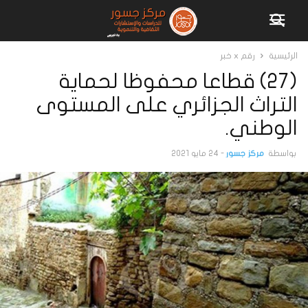
الرئيسية
رقم x خبر
(27) قطاعا محفوظا لحماية
التراث الجزائري على المستوى
الوطني.
بواسطة
مركز جسور
-
24 مايو 2021