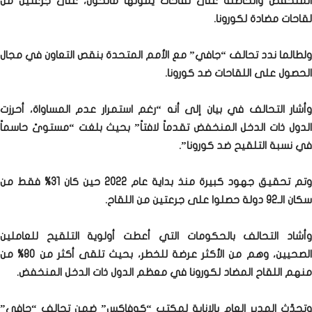
المنخفض والحاصلة على لقاحات يمولها مانحون، على جرعتين من
لقاحات مضادة لكورونا.
ولطالما ندد تحالف “جافي” مع الأمم المتحدة بنقص التعاون في مجال
الحصول على اللقاحات ضد كورونا.
وأشار التحالف في بيان إلى أنه “رغم استمرار عدم المساواة، أحرزت
الدول ذات الدخل المنخفض تقدماً لافتاً” بحيث بلغت “مستوىً حاسماً
في نسبة التلقيح ضد كورونا”.
وتم تحقيق جهود كبيرة منذ بداية عام 2022 حين كان 31% فقط من
سكان الـ92 دولة حصلوا على جرعتين من اللقاح.
وأشاد التحالف بالحكومات التي أعطت أولوية التلقيح للعاملين
الصحيين، وهم من الأكثر عرضة للخطر، بحيث تلقى أكثر من 80% من
منهم اللقاح المضاد لكورونا في معظم الدول ذات الدخل المنخفض.
وتحدّث المدير العام بالإنابة لمكتب “كوفاكس” ضمن تحالف “جافي”