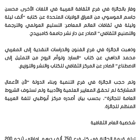
وفاز بالجائزة في فرع الثقافة العربية في اللغات الأخرى محسن
جاسم الموسوي من العراق الولايات المتحدة عن كتابه “ألف ليلة
وليلة في ثقافات العالم المعاصر: التسليع العولمي والترجمة
والتصنيع الثقافي” الصادر عن دار نشر جامعة كامبريدج.
وذهبت الجائزة في فرع الفنون والدراسات النقدية إلى المغربي
محمد الداهي عن كتاب “السارد وتوأم الروح من التمثيل إلى
الاصطناع” الصادر عن المركز الثقافي للكتاب والنشر والتوزيع.
وتم حجب الجائزة في فرع التنمية وبناء الدولة “لأن الأعمال
المشاركة لم تحقق المعايير العلمية والأدبية ولم تستوف الشروط
العامة للجائزة”، بحسب بيان أصدره مركز أبوظبي للغة العربية
المنظم للجائزة.
شخصية العام الثقافية
تبلغ قيمة الجائزة في كل فرع 750 ألف درهم إماراتي (نحو 200