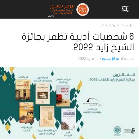
الرئيسية
رقم x خبر
6 شخصيات أدبية تظفر بجائزة
الشيخ زايد 2022.
بواسطة
مركز جسور
-
15 مايو 2022