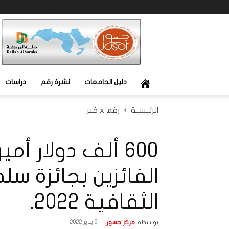
جسور
دليل الجامعات
نشرة رقم
دراسات
الرئيسية
رقم x خبر
600 ألف دولار أ
الفائزين بجائزة س
الثقافية 2022.
بواسطة
مركز جسور
-
9 يناير 2022