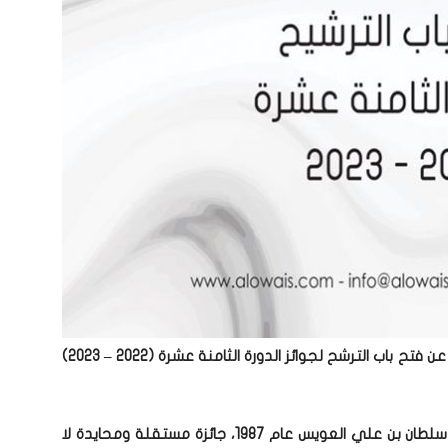
أعلنت مؤسسة سلطان بن علي العويس الثقافية، عن فتح باب الترشح لجوائز الدورة الثامنة عشرة (2022 – 2023)
وتعد الجائزة التي أسسها الشاعر الإماراتي الراحل سلطان بن علي العويس عام 1987، جائزة مستقلة ومحايدة لا