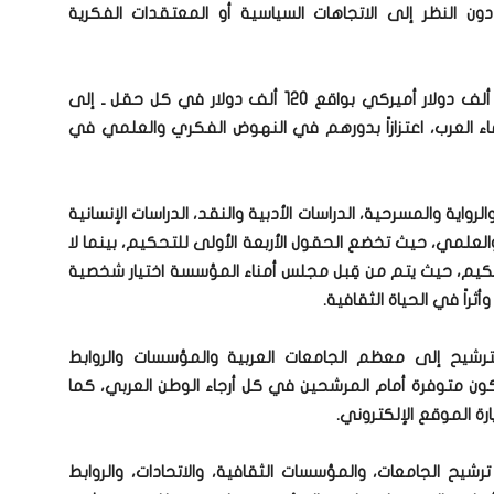
ون النظر إلى الاتجاهات السياسية أو المعتقدات الفكرية
وتهدف الجائزة التي تبلغ قيمتها الإجمالية 600 ألف دولار أميركي بواقع 120 ألف دولار في كل حقل ـ إلى
ماء العرب، اعتزازاً بدورهم في النهوض الفكري والعلمي في
عر، القصة والرواية والمسرحية، الدراسات الأدبية والنقد، الدراسات الإنسانية
 والعلمي، حيث تخضع الحقول الأربعة الأولى للتحكيم، بينما لا
تحكيم، حيث يتم من قِبل مجلس أمناء المؤسسة اختيار شخصية
راً في الحياة الثقافية.
لترشيح إلى معظم الجامعات العربية والمؤسسات والروابط
 لتكون متوفرة أمام المرشحين في كل أرجاء الوطن العربي، كما
ة الموقع الإلكتروني.
ترشيح الجامعات، والمؤسسات الثقافية، والاتحادات، والروابط