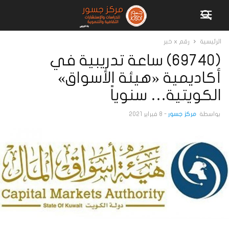
الرئيسية
رقم x خبر
(69740) ساعة تدريبية في
أكاديمية «هيئة الأسواق»
الكويتية… سنوياً
بواسطة
مركز جسور
-
8 فبراير 2021