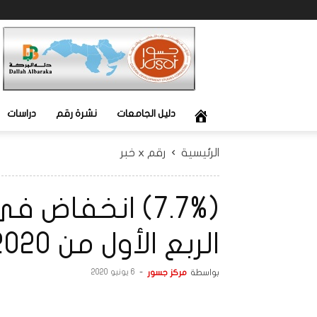
جسور
دليل الجامعات
نشرة رقم
دراسات
الرئيسية
رقم x خبر
(7.7%) انخفاض
الربع الأول من 2020.
بواسطة
مركز جسور
-
6 يونيو 2020