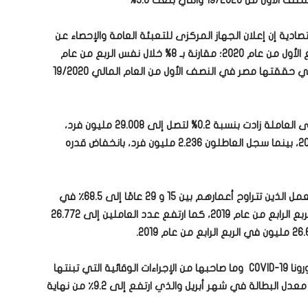
19 والتي بلغت 5.6%
صادية إن إعلان الجهاز المركزى للتعبئة العامة والإحصاء عن
انخفاض معدل البطالة في مصر إلى 7.7% في الربع الأول من عام 2020؛ مقارنة بـ 8% خلال نفس الربع من عام
2019، يأتى متسقًا مع معدلات النمو المرتفعة التي حققتها مصر في النصف الأول من العام المالي 19/2020
أضافت وزيرة التخطيط والتنمية الاقتصادية أن القوى العاملة زادت بنسبة 0.2% لتصل إلى 29.008 مليون فرد،
ارتفاعًا من 28.95 مليون في الربع الأول من عام 2020، بينما سجل العاطلون 2.236 مليون فرد، بانخفاض قدره
وأشارت السعيد إلى انخفاض معدل العاطلين عن العمل الذين تتراوح أعمارهم بين 15 و 29 عامًا إلى 68.5٪ في
الربع الأول من عام 2020، منخفضًا من 69.5٪ في الربع الرابع من عام 2019، كما ارتفع عدد العاملين إلى 26.772
وأوضحت الدكتورة هالة السعيد أن أزمة فيروس كورونا COVID-19 وما صاحبها من الإجراءات الوقائية التي تبنتها
الحكومة لاحتواء تفشي الوباء قد اثرت سلبًا على معدل البطالة في شهر أبريل والذي ارتفع إلى 9.2٪ من نهاية