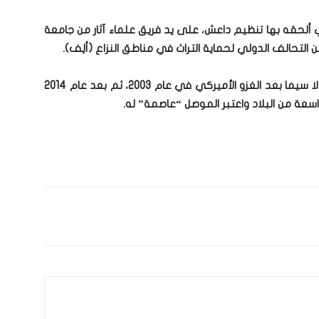
ذي ألحقه بها تنظيم داعش، على يد فريق علماء آثار من جامعة
من التحالف الدولي لحماية التراث في مناطق النزاع (ألِف).
وتعرّضت آثار العراق للنهب بفعل الحروب والأزمات، لا سيما بعد الغزو الأميركي في عام 2003، ثم بعد عام 2014
عة من البلاد واعتبر الموصل “عاصمة” له.