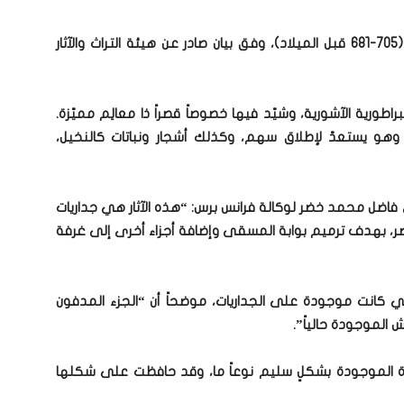
وتعود الجداريات لعهد الملك الآشوري سنحاريب (705-681 قبل الميلاد)، وفق بيان صادر عن هيئة التراث والآثار
ورية الآشورية، وشيّد فيها خصوصاً قصراً ذا معالِم مميّزة.
هو يستعدّ لإطلاق سهم، وكذلك أشجار ونباتات كالنخيل،
ى فاضل محمد خضر لوكالة فرانس برس: “هذه الآثار هي جداريات
، بهدف ترميم بوابة المسقى وإضافة أجزاء أخرى إلى غرفة
ي كانت موجودة على الجداريات، موضحاً أن “الجزء المدفون
الموجودة حالياً”.
دة الموجودة بشكلٍ سليم نوعاً ما، وقد حافظت على شكلها