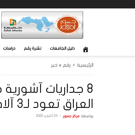
جسور
دليل الجامعات
نشرة رقم
دراسات
الرئيسية
رقم x خبر
8 جداريات آشوري
العراق تعود لـ3 آلاف سنة
بواسطة
مركز جسور
-
23 أكتوبر 2022